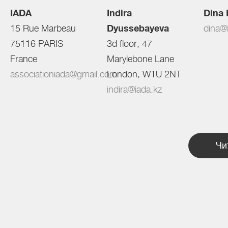
IADA
Indira
Dina 
15 Rue Marbeau
Dyussebayeva
dina@
75116 PARIS
3d floor, 47
France
Marylebone Lane
associationiada@gmail.com
London, W1U 2NT
indira@iada.kz
Чи